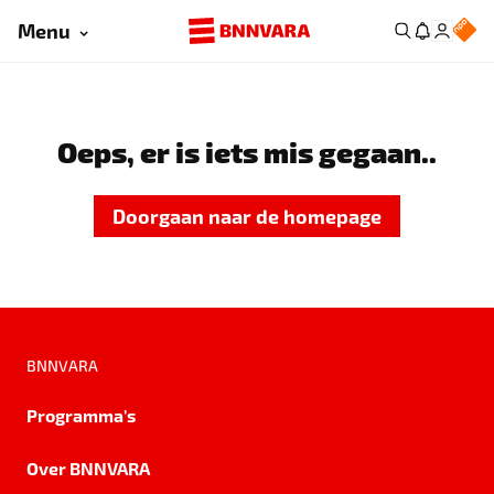
Menu
Oeps, er is iets mis gegaan..
Doorgaan naar de homepage
BNNVARA
Programma's
Over BNNVARA