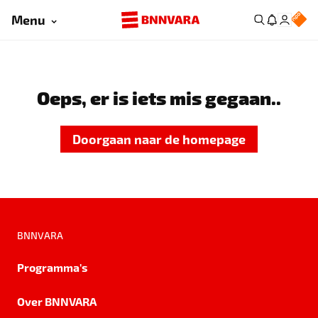
Menu
Oeps, er is iets mis gegaan..
Doorgaan naar de homepage
BNNVARA
Programma's
Over BNNVARA