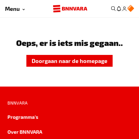
Menu
Oeps, er is iets mis gegaan..
Doorgaan naar de homepage
BNNVARA
Programma's
Over BNNVARA