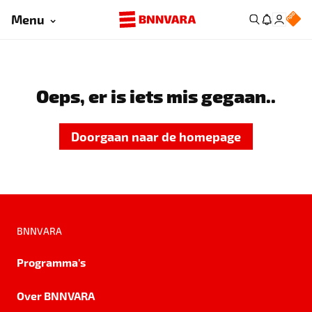
Menu
Oeps, er is iets mis gegaan..
Doorgaan naar de homepage
BNNVARA
Programma's
Over BNNVARA