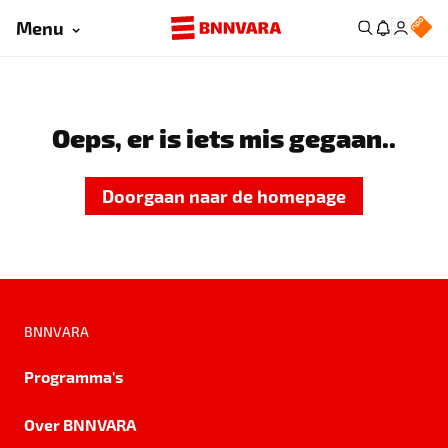
Menu
Oeps, er is iets mis gegaan..
Doorgaan naar de homepage
BNNVARA
Programma's
Over BNNVARA