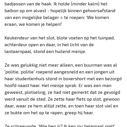
badjassen van de haak. Ik holde (minder kalm) het
balkon op om alvast - hopelijk binnen gehoorsafstand
van een mogelijke belager ≠ te roepen: ‘We komen
eraan, we komen je helpen!’
Keukendeur van het slot, blote voeten op het tuinpad,
achterdeur open en daar, in het licht van de
lantaarnpaal, stond een huilend meisje.
Ze was gelukkig niet meer alleen, een buurman was al
‘politie, politie’ roepend aangesneld en een jongen uit
haar studentenhuis stond in boxershort met een bezorgd
hoofd naast haar. Het meisje sprak. Er was een man
geweest, plotseling, ze had niet gemerkt dat ze gevolgd
werd vanuit de stad. Ze zette haar fiets op slot, gewoon
daar, waar ze hem altijd zette, en toen haar slot viel en
ze bukte om het op te rapen, greep hij haar.
Ze schreeuwde. ‘Wie ben jij? Ik ken jou helemaal niet!’