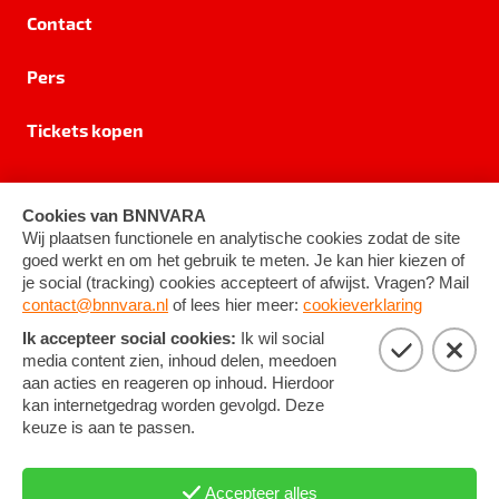
Contact
Pers
Tickets kopen
Privacy
Cookie-instellingen
Algemene voorwaarden
©
2026
BNNVARA
RSIN 8531 62 402