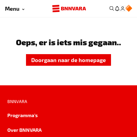
Menu
Oeps, er is iets mis gegaan..
Doorgaan naar de homepage
BNNVARA
Programma's
Over BNNVARA