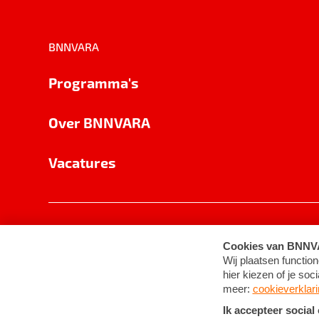
BNNVARA
Programma's
Over BNNVARA
Vacatures
Privacy
Cookie-instellingen
Algemene 