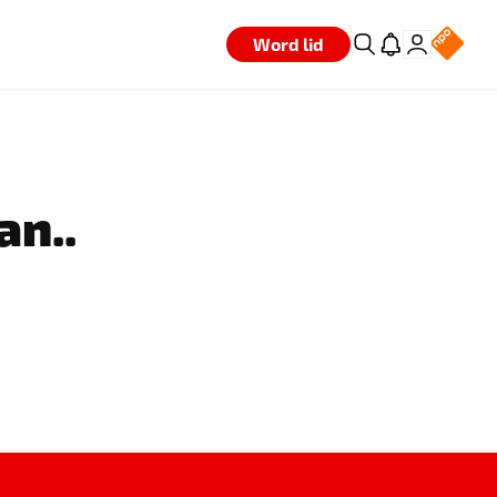
Word lid
an..