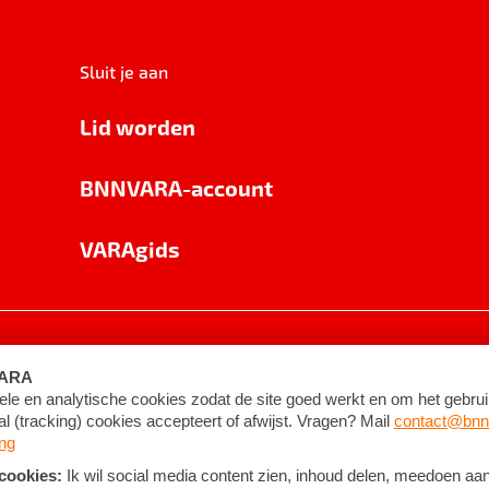
Sluit je aan
Lid worden
BNNVARA-account
VARAgids
voorwaarden
©
2026
BNNVARA