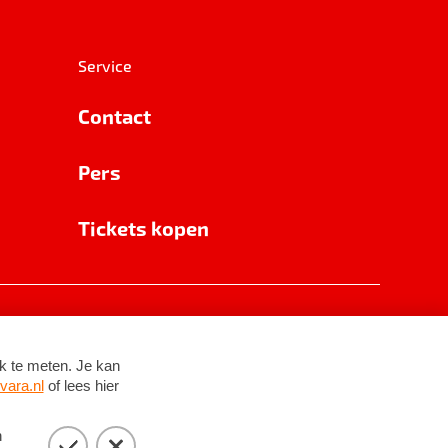
Service
Contact
Pers
Tickets kopen
RSIN 8531 62 402