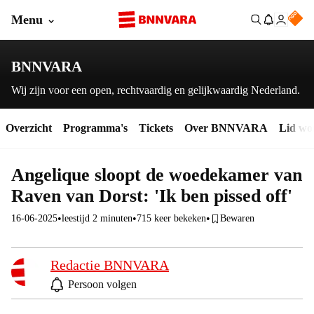
Menu
BNNVARA
Wij zijn voor een open, rechtvaardig en gelijkwaardig Nederland.
Overzicht
Programma's
Tickets
Over BNNVARA
Lid wo
Angelique sloopt de woedekamer van
Raven van Dorst: 'Ik ben pissed off'
•
•
•
16-06-2025
leestijd 2 minuten
715
keer bekeken
Bewaren
Redactie BNNVARA
Persoon volgen