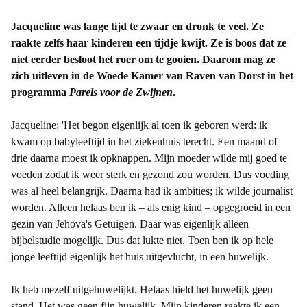
Jacqueline was lange tijd te zwaar en dronk te veel. Ze
raakte zelfs haar kinderen een tijdje kwijt. Ze is boos dat ze
niet eerder besloot het roer om te gooien. Daarom mag ze
zich uitleven in de Woede Kamer van Raven van Dorst in het
programma
Parels voor de Zwijnen
.
Jacqueline: 'Het begon eigenlijk al toen ik geboren werd: ik
kwam op babyleeftijd in het ziekenhuis terecht. Een maand of
drie daarna moest ik opknappen. Mijn moeder wilde mij goed te
voeden zodat ik weer sterk en gezond zou worden. Dus voeding
was al heel belangrijk. Daarna had ik ambities; ik wilde journalist
worden. Alleen helaas ben ik – als enig kind – opgegroeid in een
gezin van Jehova's Getuigen. Daar was eigenlijk alleen
bijbelstudie mogelijk. Dus dat lukte niet. Toen ben ik op hele
jonge leeftijd eigenlijk het huis uitgevlucht, in een huwelijk.
Ik heb mezelf uitgehuwelijkt. Helaas hield het huwelijk geen
stand. Het was geen fijn huwelijk. Mijn kinderen raakte ik een