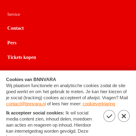
Service
Contact
Pers
Tickets kopen
Privacy
Cookie-instellingen
Algemene voorwaarden
©
2026
BNNVARA