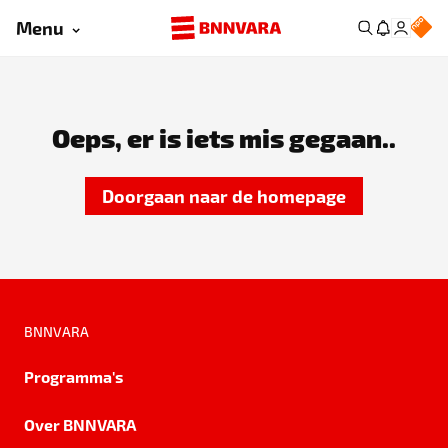
Menu
Oeps, er is iets mis gegaan..
Doorgaan naar de homepage
BNNVARA
Programma's
Over BNNVARA