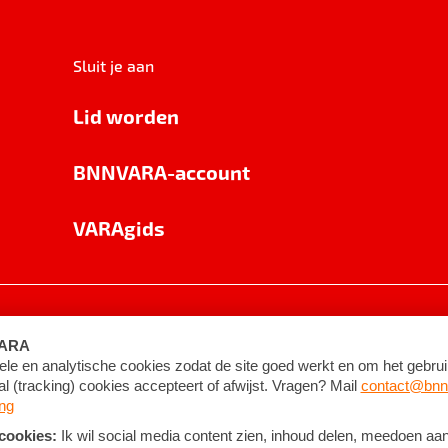
Sluit je aan
Lid worden
BNNVARA-account
VARAgids
voorwaarden
©
2026
BNNVARA