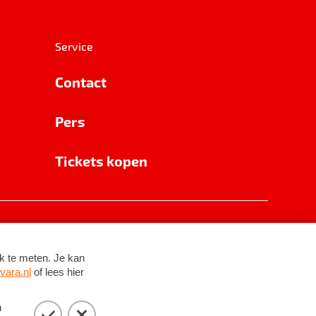
Service
Contact
Pers
Tickets kopen
RSIN 8531 62 402