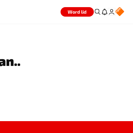
Word lid
an..