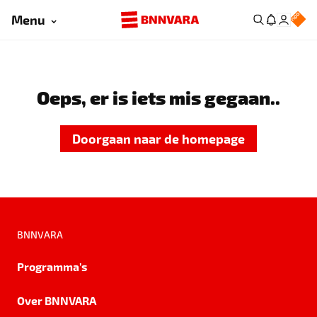
Menu
Oeps, er is iets mis gegaan..
Doorgaan naar de homepage
BNNVARA
Programma's
Over BNNVARA