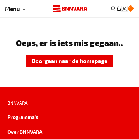
Menu
Oeps, er is iets mis gegaan..
Doorgaan naar de homepage
BNNVARA
Programma's
Over BNNVARA