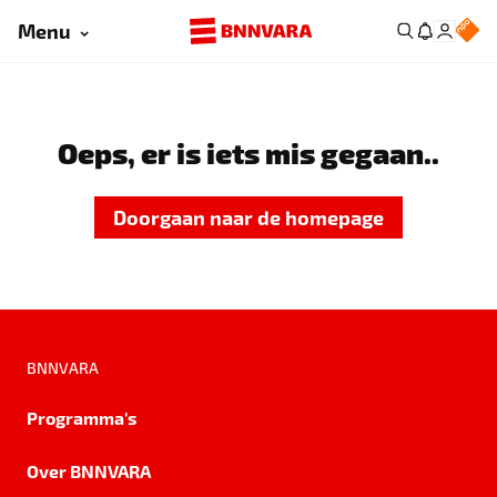
Menu
Oeps, er is iets mis gegaan..
Doorgaan naar de homepage
BNNVARA
Programma's
Over BNNVARA