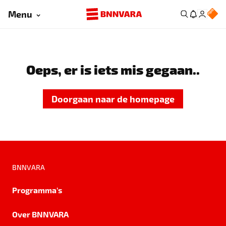
Menu
Oeps, er is iets mis gegaan..
Doorgaan naar de homepage
BNNVARA
Programma's
Over BNNVARA