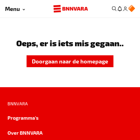
Menu
Oeps, er is iets mis gegaan..
Doorgaan naar de homepage
BNNVARA
Programma's
Over BNNVARA