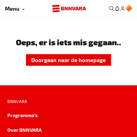
Menu
Oeps, er is iets mis gegaan..
Doorgaan naar de homepage
BNNVARA
Programma's
Over BNNVARA