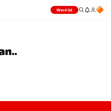
Word lid
an..