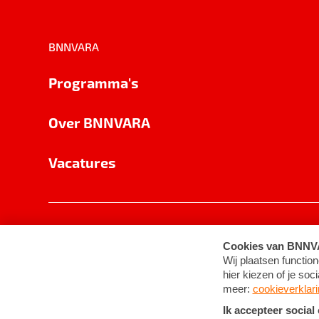
BNNVARA
Programma's
Over BNNVARA
Vacatures
Privacy
Cookie-instellingen
Algemene 