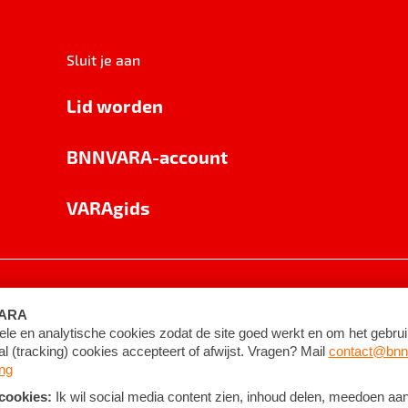
Sluit je aan
Lid worden
BNNVARA-account
VARAgids
voorwaarden
©
2026
BNNVARA