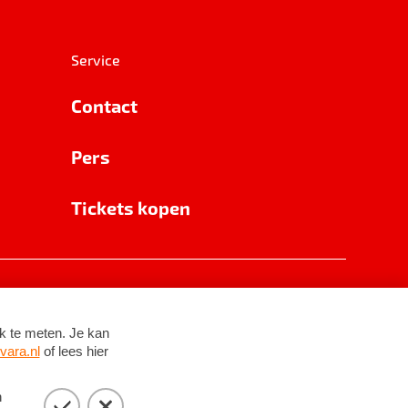
Service
Contact
Pers
Tickets kopen
RSIN 8531 62 402