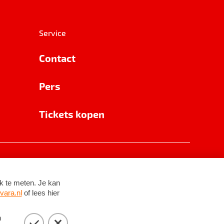
Service
Contact
Pers
Tickets kopen
RSIN 8531 62 402