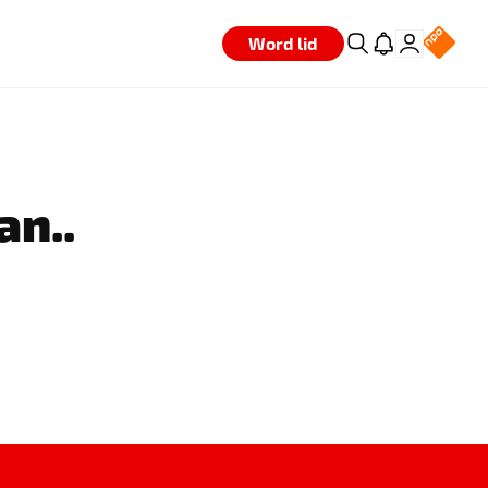
Word lid
an..