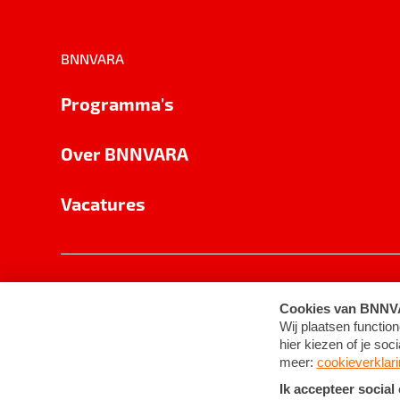
BNNVARA
Programma's
Over BNNVARA
Vacatures
Privacy
Cookie-instellingen
Algemene 