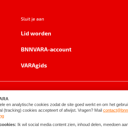
Sluit je aan
Lid worden
BNNVARA-account
VARAgids
voorwaarden
©
2026
BNNVARA