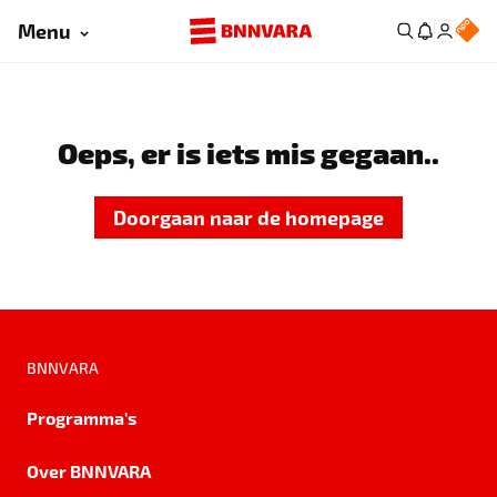
Menu
Oeps, er is iets mis gegaan..
Doorgaan naar de homepage
BNNVARA
Programma's
Over BNNVARA