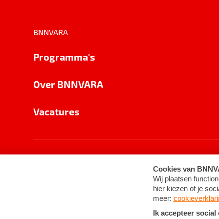
BNNVARA
Programma's
Over BNNVARA
Vacatures
Privacy
Cookie-instellingen
Algemene 