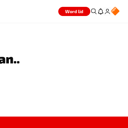
Word lid
an..