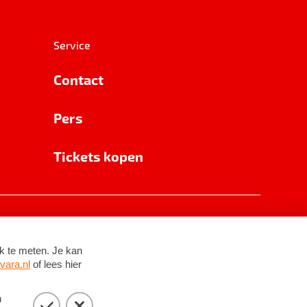
Service
Contact
Pers
Tickets kopen
RSIN 8531 62 402