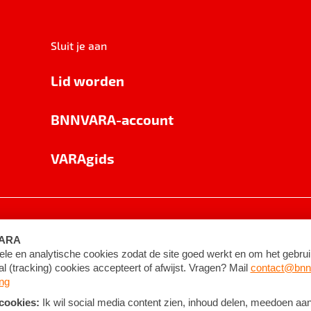
Sluit je aan
Lid worden
BNNVARA-account
VARAgids
voorwaarden
©
2026
BNNVARA