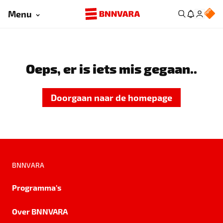
Menu
Oeps, er is iets mis gegaan..
Doorgaan naar de homepage
BNNVARA
Programma's
Over BNNVARA