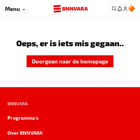
Menu
Oeps, er is iets mis gegaan..
Doorgaan naar de homepage
BNNVARA
Programma's
Over BNNVARA