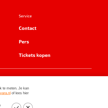
Service
Contact
Pers
Tickets kopen
RSIN 8531 62 402