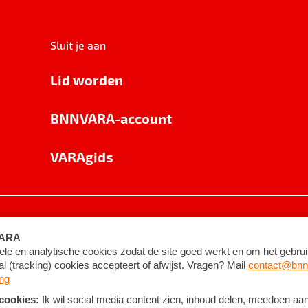
Sluit je aan
Lid worden
BNNVARA-account
VARAgids
voorwaarden
©
2026
BNNVARA