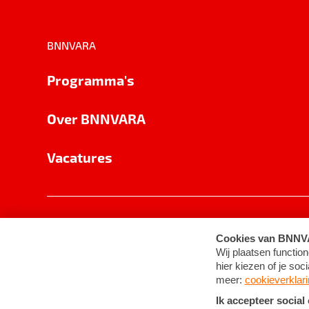
BNNVARA
Programma's
Over BNNVARA
Vacatures
Privacy
Cookie-instellingen
Algemene 