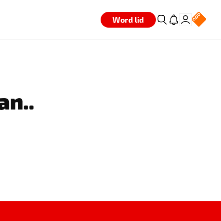
Word lid
an..