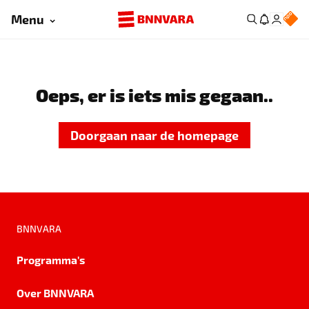
Menu
Oeps, er is iets mis gegaan..
Doorgaan naar de homepage
BNNVARA
Programma's
Over BNNVARA