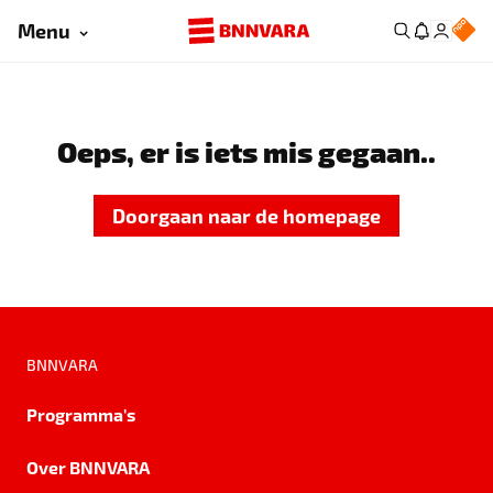
Menu
Oeps, er is iets mis gegaan..
Doorgaan naar de homepage
BNNVARA
Programma's
Over BNNVARA