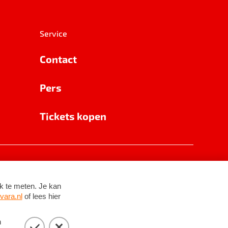
Service
Contact
Pers
Tickets kopen
RSIN 8531 62 402