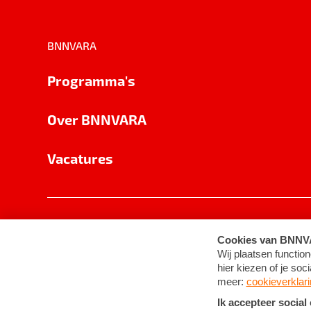
BNNVARA
Programma's
Over BNNVARA
Vacatures
Privacy
Cookie-instellingen
Algemene 