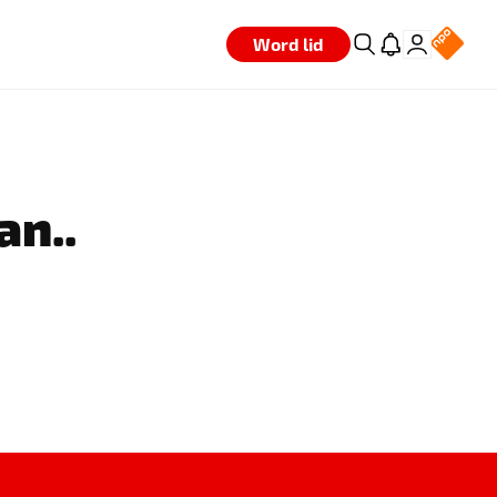
Word lid
an..