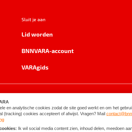
Sluit je aan
Lid worden
BNNVARA-account
VARAgids
voorwaarden
©
2026
BNNVARA