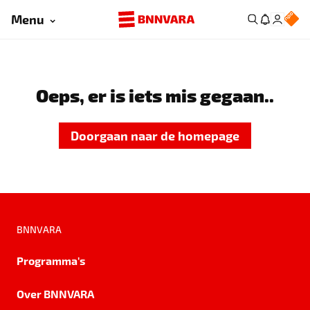
Menu
Oeps, er is iets mis gegaan..
Doorgaan naar de homepage
BNNVARA
Programma's
Over BNNVARA