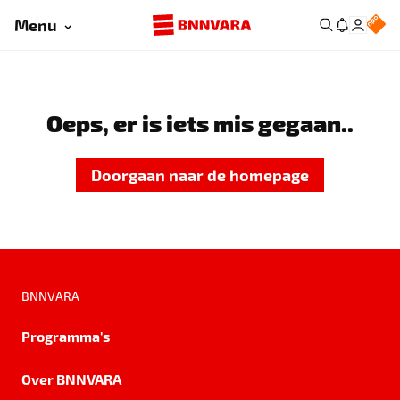
Menu
Oeps, er is iets mis gegaan..
Doorgaan naar de homepage
BNNVARA
Programma's
Over BNNVARA