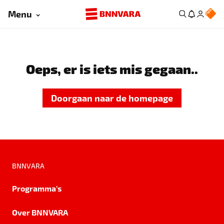
Menu
Oeps, er is iets mis gegaan..
Doorgaan naar de homepage
BNNVARA
Programma's
Over BNNVARA