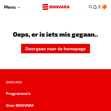
Menu
Oeps, er is iets mis gegaan..
Doorgaan naar de homepage
BNNVARA
Programma's
Over BNNVARA