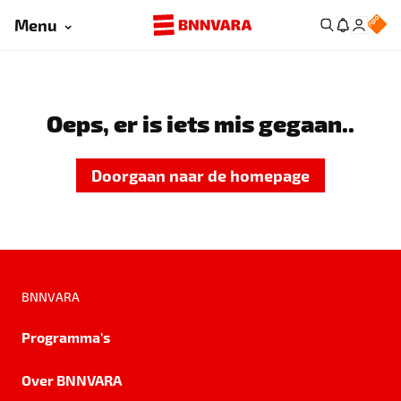
Menu
Oeps, er is iets mis gegaan..
Doorgaan naar de homepage
BNNVARA
Programma's
Over BNNVARA