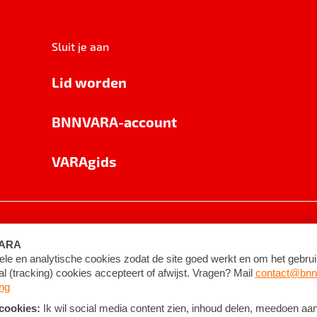
Sluit je aan
Lid worden
BNNVARA-account
VARAgids
voorwaarden
©
2026
BNNVARA