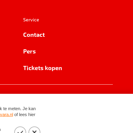
Service
Contact
Pers
Tickets kopen
RSIN 8531 62 402