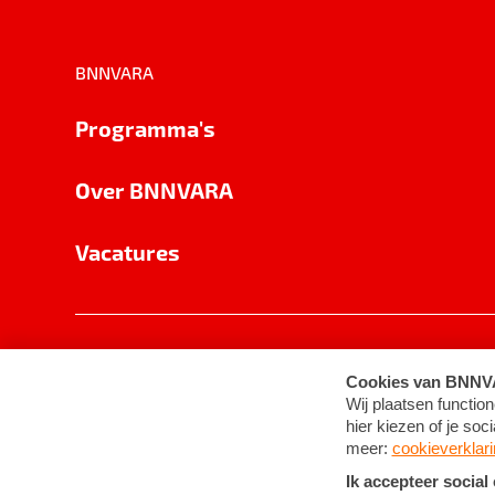
BNNVARA
Programma's
Over BNNVARA
Vacatures
Privacy
Cookie-instellingen
Algemene 