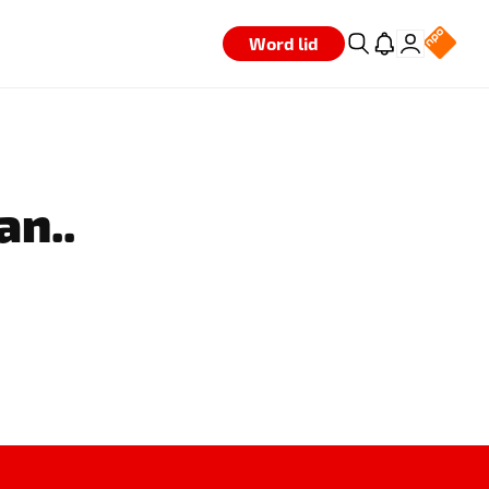
Word lid
an..