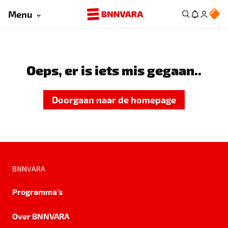
Menu
Oeps, er is iets mis gegaan..
Doorgaan naar de homepage
BNNVARA
Programma's
Over BNNVARA