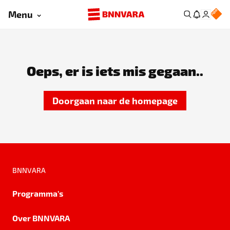
Menu
Oeps, er is iets mis gegaan..
Doorgaan naar de homepage
BNNVARA
Programma's
Over BNNVARA