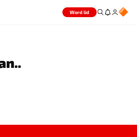
Word lid
an..