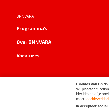
BNNVARA
Programma's
Over BNNVARA
Vacatures
Privacy
Cookie-instellingen
Algemene 