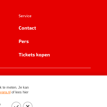
Service
Contact
Pers
Tickets kopen
RSIN 8531 62 402