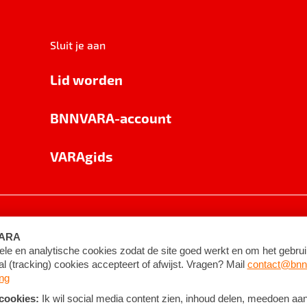
Sluit je aan
Lid worden
BNNVARA-account
VARAgids
voorwaarden
©
2026
BNNVARA