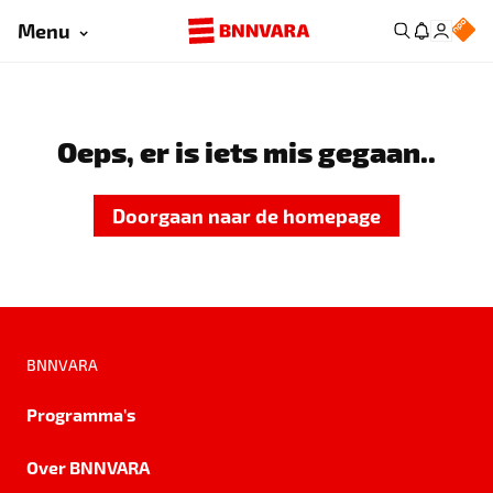
Menu
Oeps, er is iets mis gegaan..
Doorgaan naar de homepage
BNNVARA
Programma's
Over BNNVARA