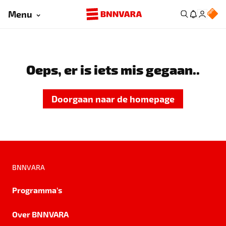
Menu
Oeps, er is iets mis gegaan..
Doorgaan naar de homepage
BNNVARA
Programma's
Over BNNVARA