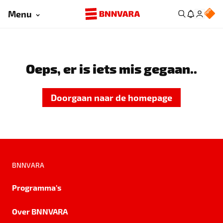
Menu
Oeps, er is iets mis gegaan..
Doorgaan naar de homepage
BNNVARA
Programma's
Over BNNVARA