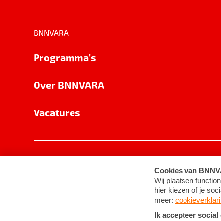
BNNVARA
Programma's
Over BNNVARA
Vacatures
Privacy
Cookie-instellingen
Algemene 