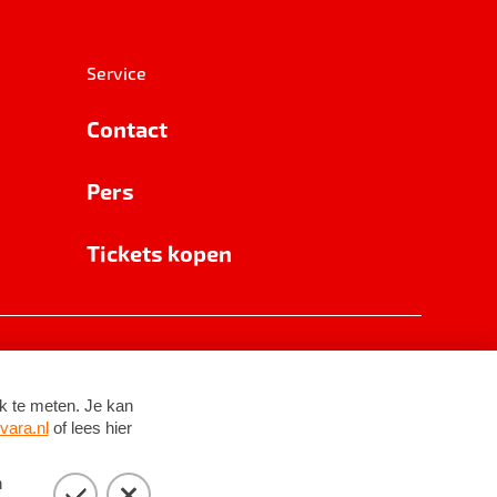
Service
Contact
Pers
Tickets kopen
RSIN 8531 62 402