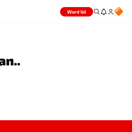
Word lid
an..