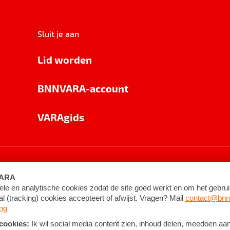
Sluit je aan
Lid worden
BNNVARA-account
VARAgids
voorwaarden
©
2026
BNNVARA