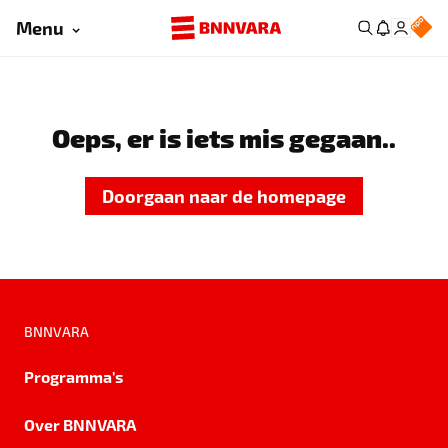
Menu
Oeps, er is iets mis gegaan..
Doorgaan naar de homepage
BNNVARA
Programma's
Over BNNVARA