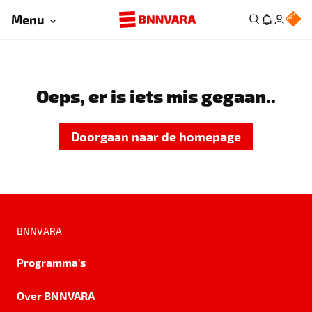
Menu
Oeps, er is iets mis gegaan..
Doorgaan naar de homepage
BNNVARA
Programma's
Over BNNVARA