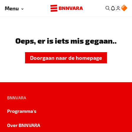
Menu
Oeps, er is iets mis gegaan..
Doorgaan naar de homepage
BNNVARA
Programma's
Over BNNVARA