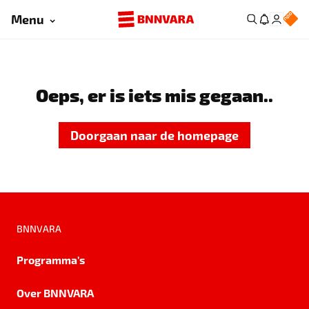
Menu
Oeps, er is iets mis gegaan..
Doorgaan naar de homepage
BNNVARA
Programma's
Over BNNVARA