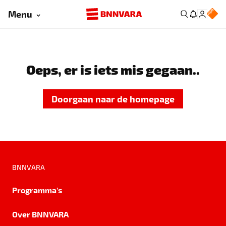
Menu
Oeps, er is iets mis gegaan..
Doorgaan naar de homepage
BNNVARA
Programma's
Over BNNVARA