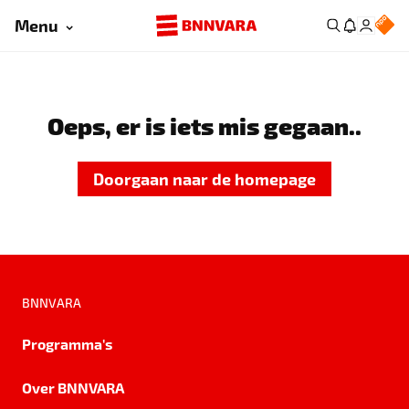
Menu
Oeps, er is iets mis gegaan..
Doorgaan naar de homepage
BNNVARA
Programma's
Over BNNVARA