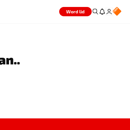
Word lid
an..