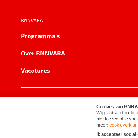
BNNVARA
Programma's
Over BNNVARA
Vacatures
Privacy
Cookie-instellingen
Algemene 