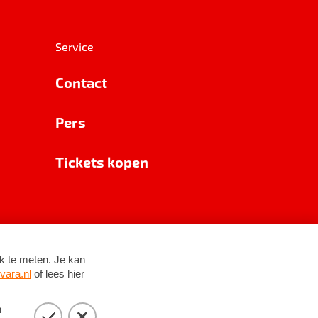
Service
Contact
Pers
Tickets kopen
RSIN 8531 62 402