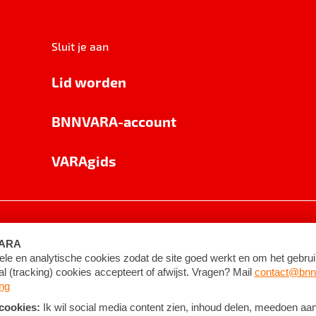
Sluit je aan
Lid worden
BNNVARA-account
VARAgids
voorwaarden
©
2026
BNNVARA