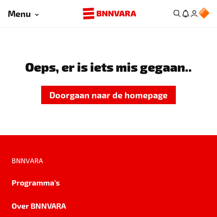
Menu
Oeps, er is iets mis gegaan..
Doorgaan naar de homepage
BNNVARA
Programma's
Over BNNVARA