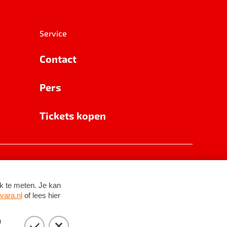
Service
Contact
Pers
Tickets kopen
RSIN 8531 62 402