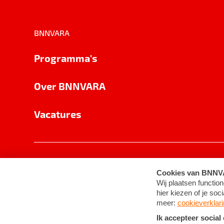
BNNVARA
Programma's
Over BNNVARA
Vacatures
Privacy
Cookie-instellingen
Algemene 