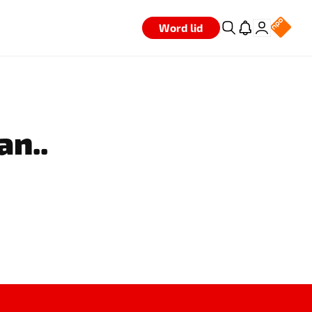
Word lid
an..