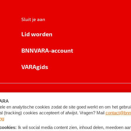
Sluit je aan
Lid worden
BNNVARA-account
VARAgids
voorwaarden
©
2026
BNNVARA