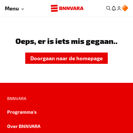
Menu
Oeps, er is iets mis gegaan..
Doorgaan naar de homepage
BNNVARA
Programma's
Over BNNVARA